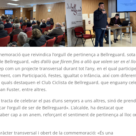
emoració que reivindica l’orgull de pertinença a Bellreguard, sota
 de Bellreguard,
«des d’allò que fórem fins a allò que volem ser en el llo
com un projecte transversal durant tot l’any, en el qual particip
nt, com Participació, Festes, Igualtat o Infància, així com diferen
els quals destaquen el Club Ciclista de Bellreguard, que enguany cel
oan Fuster, entre altres.
 tracta de celebrar el pas d’uns senyors a uns altres, sinó de pren
r l’orgull de ser de Bellreguard». L’alcalde, ha destacat que
ber cap a on anem, reforçant el sentiment de pertinença al lloc o
ràcter transversal i obert de la commemoració: «És una