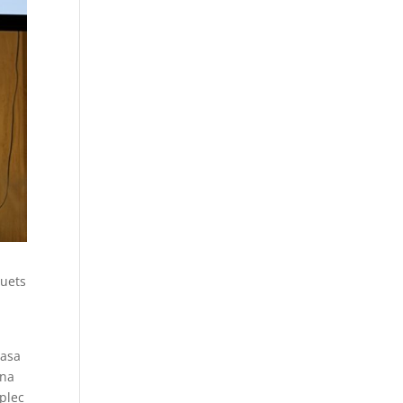
quets
Casa
una
Aplec