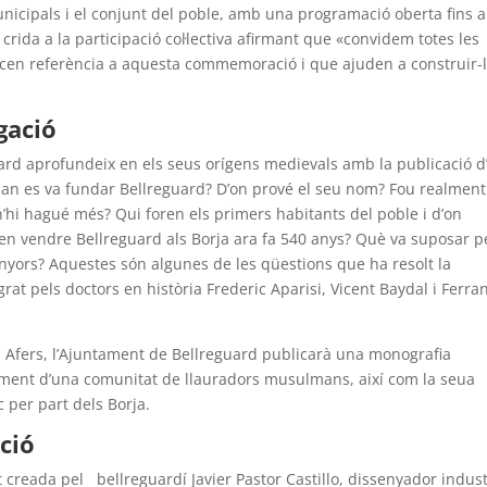
icipals i el conjunt del poble, amb una programació oberta fins a
 crida a la participació col·lectiva afirmant que «convidem totes les
facen referència a aquesta commemoració i que ajuden a construir-
lgació
rd aprofundeix en els seus orígens medievals amb la publicació d
uan es va fundar Bellreguard? D’on prové el seu nom? Fou realment
 n’hi hagué més? Qui foren els primers habitants del poble i d’on
ren vendre Bellreguard als Borja ara fa 540 anys? Què va suposar p
enyors? Aquestes són algunes de les qüestions que ha resolt la
egrat pels doctors en història Frederic Aparisi, Vicent Baydal i Ferra
ial Afers, l’Ajuntament de Bellreguard publicarà una monografia
xement d’una comunitat de llauradors musulmans, així com la seua
c per part dels Borja.
ció
creada pel bellreguardí Javier Pastor Castillo, dissenyador indust