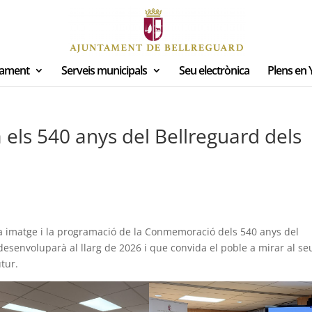
tament
Serveis municipals
Seu electrònica
Plens en
ls 540 anys del Bellreguard dels
la imatge i la programació de la Conmemoració dels 540 anys del
esenvoluparà al llarg de 2026 i que convida el poble a mirar al se
utur.