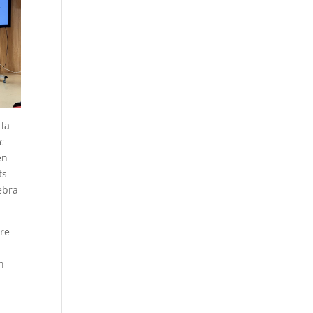
 la
c
en
ts
ebra
dre
n