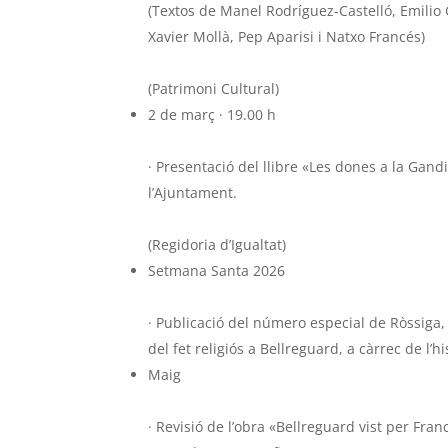
(Textos de Manel Rodríguez-Castelló, Emilio 
Xavier Mollà, Pep Aparisi i Natxo Francés)
(Patrimoni Cultural)
2 de març · 19.00 h
· Presentació del llibre «Les dones a la Gan
l’Ajuntament.
(Regidoria d’Igualtat)
Setmana Santa 2026
· Publicació del número especial de Ròssiga, 
del fet religiós a Bellreguard, a càrrec de l’h
Maig
· Revisió de l’obra «Bellreguard vist per Fran