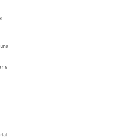
la
’una
er a
n
rial