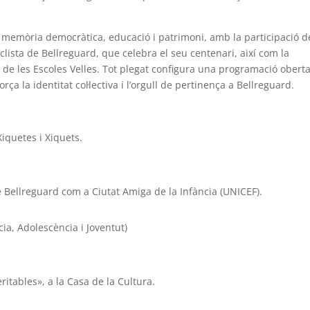
memòria democràtica, educació i patrimoni, amb la participació d
iclista de Bellreguard, que celebra el seu centenari, així com la
de les Escoles Velles. Tot plegat configura una programació oberta
rça la identitat col·lectiva i l’orgull de pertinença a Bellreguard.
Xiquetes i Xiquets.
 Bellreguard com a Ciutat Amiga de la Infància (UNICEF).
cia, Adolescència i Joventut)
eritables», a la Casa de la Cultura.