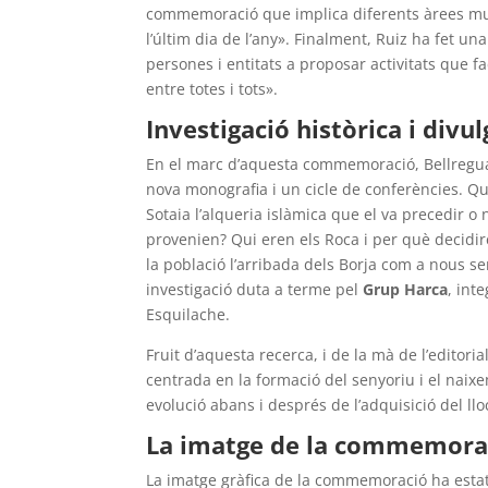
commemoració que implica diferents àrees mun
l’últim dia de l’any». Finalment, Ruiz ha fet una
persones i entitats a proposar activitats que 
entre totes i tots».
Investigació històrica i divu
En el marc d’aquesta commemoració, Bellregua
nova monografia i un cicle de conferències. Q
Sotaia l’alqueria islàmica que el va precedir o
provenien? Qui eren els Roca i per què decidi
la població l’arribada dels Borja com a nous s
investigació duta a terme pel
Grup Harca
, int
Esquilache.
Fruit d’aquesta recerca, i de la mà de l’editor
centrada en la formació del senyoriu i el nai
evolució abans i després de l’adquisició del llo
La imatge de la commemora
La imatge gràfica de la commemoració ha estat 