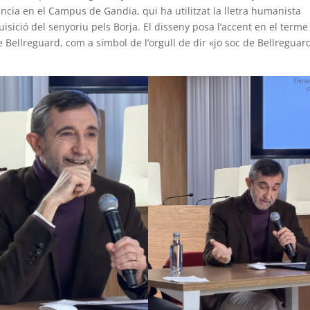
lència en el Campus de Gandia, qui ha utilitzat la lletra humanista
uisició del senyoriu pels Borja. El disseny posa l’accent en el terme
Bellreguard, com a símbol de l’orgull de dir «jo soc de Bellreguar