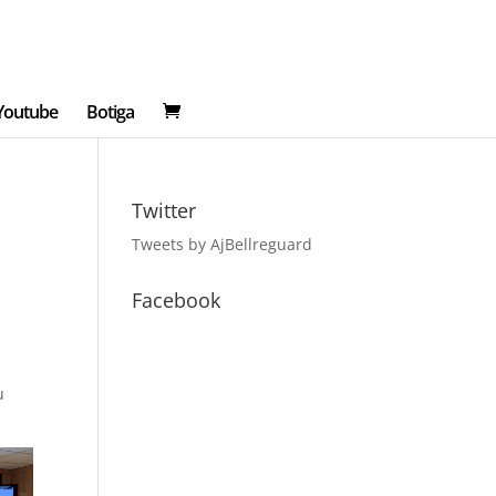
 Youtube
Botiga
Twitter
Tweets by AjBellreguard
Facebook
u