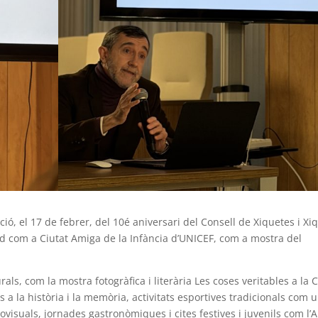
ció, el 17 de febrer, del 10é aniversari del Consell de Xiquetes i Xi
rd com a Ciutat Amiga de la Infància d’UNICEF, com a mostra del
ls, com la mostra fotogràfica i literària Les coses veritables a la 
s a la història i la memòria, activitats esportives tradicionals com 
ovisuals, jornades gastronòmiques i cites festives i juvenils com l’