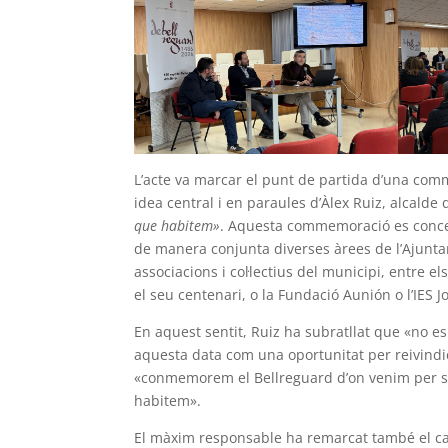
L’acte va marcar el punt de partida d’una comm
idea central i en paraules d’Àlex Ruiz, alcalde
que habitem»
. Aquesta commemoració es concep 
de manera conjunta diverses àrees de l’Ajuntame
associacions i col·lectius del municipi, entre 
el seu centenari, o la Fundació Aunión o l’IES J
En aquest sentit, Ruiz ha subratllat que «no es
aquesta data com una oportunitat per reivindica
«conmemorem el Bellreguard d’on venim per sa
habitem».
El màxim responsable ha remarcat també el ca