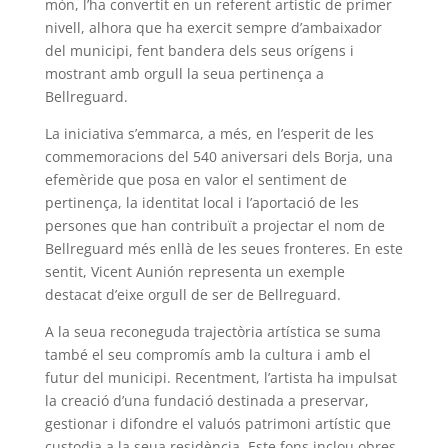
món, l’ha convertit en un referent artístic de primer
nivell, alhora que ha exercit sempre d’ambaixador
del municipi, fent bandera dels seus orígens i
mostrant amb orgull la seua pertinença a
Bellreguard.
La iniciativa s’emmarca, a més, en l’esperit de les
commemoracions del 540 aniversari dels Borja, una
efemèride que posa en valor el sentiment de
pertinença, la identitat local i l’aportació de les
persones que han contribuït a projectar el nom de
Bellreguard més enllà de les seues fronteres. En este
sentit, Vicent Aunión representa un exemple
destacat d’eixe orgull de ser de Bellreguard.
A la seua reconeguda trajectòria artística se suma
també el seu compromís amb la cultura i amb el
futur del municipi. Recentment, l’artista ha impulsat
la creació d’una fundació destinada a preservar,
gestionar i difondre el valuós patrimoni artístic que
custodia a la seua residència. Este fons inclou obres