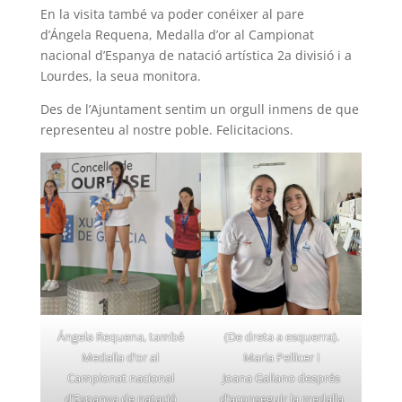
En la visita també va poder conéixer al pare
d’Ángela Requena, Medalla d’or al Campionat
nacional d’Espanya de natació artística 2a divisió i a
Lourdes, la seua monitora.
Des de l’Ajuntament sentim un orgull inmens de que
representeu al nostre poble. Felicitacions.
Ángela Requena, també
(De dreta a esquerra).
Medalla d’or al
Maria Pellicer i
Campionat nacional
Joana Galiano després
d’Espanya de natació
d’aconseguir la medalla