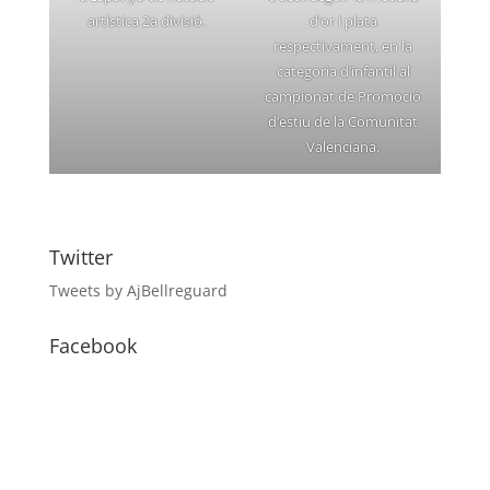
artística 2a divisió.
d’or i plata
respectivament, en la
categoria d’infantil al
campionat de Promoció
d’estiu de la Comunitat
Valenciana.
Twitter
Tweets by AjBellreguard
Facebook